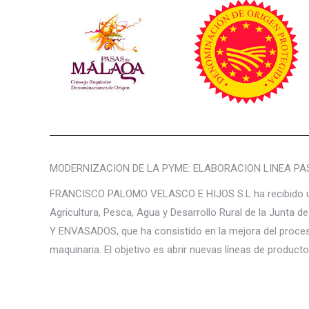
opciones
página
se
de
pueden
producto
elegir
en
la
página
de
producto
MODERNIZACION DE LA PYME: ELABORACION LINEA P
FRANCISCO PALOMO VELASCO E HIJOS S.L ha recibido una a
Agricultura, Pesca, Agua y Desarrollo Rural de la J
Y ENVASADOS, que ha consistido en la mejora del proces
maquinaria. El objetivo es abrir nuevas líneas de producto