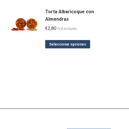
Torta Albaricoque con
Almendras
€
2,80
IVA incluido.
Este
Seleccionar opciones
producto
tiene
múltiples
variantes.
Las
opciones
se
pueden
elegir
en