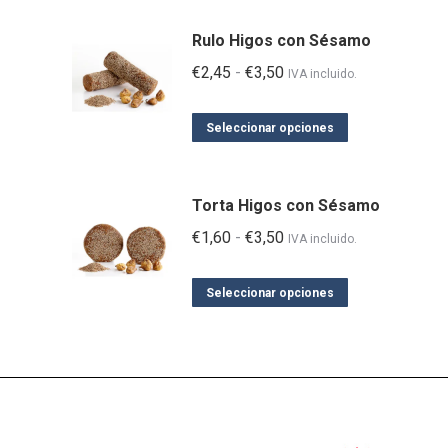
Rulo Higos con Sésamo
Rango
€
2,45
-
€
3,50
IVA incluido.
de
Este
precios:
Seleccionar opciones
producto
desde
tiene
€2,45
Torta Higos con Sésamo
múltiples
hasta
Rango
€
1,60
-
€
3,50
variantes.
€3,50
IVA incluido.
de
Las
Este
precios:
opciones
Seleccionar opciones
producto
desde
se
tiene
€1,60
pueden
múltiples
hasta
elegir
variantes.
€3,50
en
Las
la