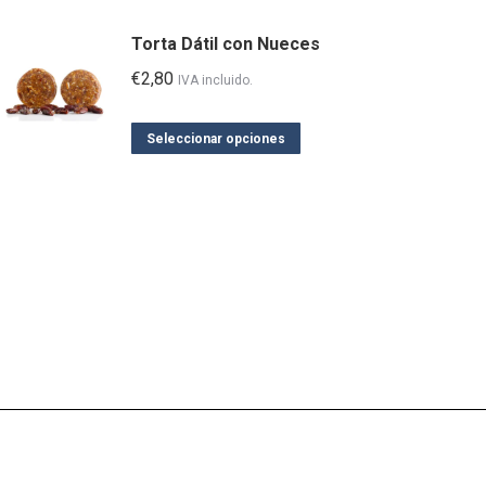
Torta Dátil con Nueces
€
2,80
IVA incluido.
Este
Seleccionar opciones
producto
tiene
múltiples
variantes.
Las
opciones
se
pueden
elegir
en
la