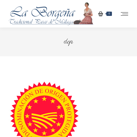
0
dop